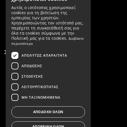
Αυτός ο ιστότοπος χρησιμοποιεί
cookies για τη βελτίωση της
εμπειρίας των χρηστών.
Χρησιμοποιώντας τον ιστότοπό μας,
παρέχετε τη συγκατάθεσή σας για
όλα τα cookies σύμφωνα με την
Πολιτική μας για τα cookies.
Διαβάστε
περισσότερα
Σύνδεσμοι
ΑΠΟΛΎΤΩΣ ΑΠΑΡΑΊΤΗΤΑ
Προϊόντα
ΑΠΌΔΟΣΗΣ
Εταιρεία
ΣΤΌΧΕΥΣΗΣ
Όροι χρήσης
ΛΕΙΤΟΥΡΓΙΚΌΤΗΤΑΣ
Τρόποι πληρωμής
ΜΗ ΤΑΞΙΝΟΜΗΜΈΝΑ
Τρόποι αποστολής
ΑΠΟΔΟΧΉ ΌΛΩΝ
ΑΠΌΡΡΙΨΗ ΌΛΩΝ