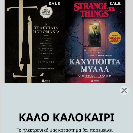
SALE
SALE
Η ΤΕΛΕΥΤΑΙΑ
STRANGER THINGS:
ΜΟΝΟΜΑΧΙΑ
ΚΑΧΥΠΟΠΤΑ ΜΥΑΛΑ
Σε απόθεμα
Σε απόθεμα
9,90€
20,00€
16,00€
21,00€
ΠΡΟΣΘΗΚΗ ΣΤΟ ΚΑΛΑΘΙ
ΠΡΟΣΘΗΚΗ ΣΤΟ ΚΑΛΑΘΙ