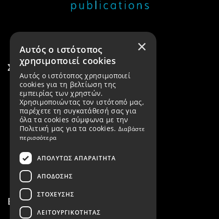
×
Αυτός ο ιστότοπος
χρησιμοποιεί cookies
Σύνδεσμοι
Αυτός ο ιστότοπος χρησιμοποιεί
cookies για τη βελτίωση της
Προϊόντα
εμπειρίας των χρηστών.
Χρησιμοποιώντας τον ιστότοπό μας,
Εταιρεία
παρέχετε τη συγκατάθεσή σας για
όλα τα cookies σύμφωνα με την
Όροι χρήσης
Πολιτική μας για τα cookies.
Διαβάστε
περισσότερα
Τρόποι πληρωμής
ΑΠΟΛΎΤΩΣ ΑΠΑΡΑΊΤΗΤΑ
Τρόποι αποστολής
ΑΠΌΔΟΣΗΣ
ΣΤΌΧΕΥΣΗΣ
Επικοινωνία
ΛΕΙΤΟΥΡΓΙΚΌΤΗΤΑΣ