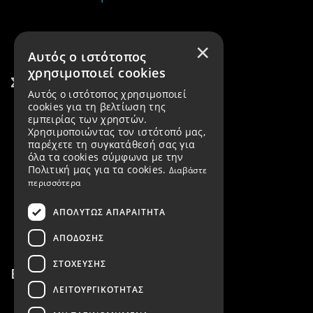
×
Αυτός ο ιστότοπος
χρησιμοποιεί cookies
Σύνδεσμοι
Αυτός ο ιστότοπος χρησιμοποιεί
cookies για τη βελτίωση της
Προϊόντα
εμπειρίας των χρηστών.
Χρησιμοποιώντας τον ιστότοπό μας,
Εταιρεία
παρέχετε τη συγκατάθεσή σας για
όλα τα cookies σύμφωνα με την
Όροι χρήσης
Πολιτική μας για τα cookies.
Διαβάστε
περισσότερα
Τρόποι πληρωμής
ΑΠΟΛΎΤΩΣ ΑΠΑΡΑΊΤΗΤΑ
Τρόποι αποστολής
ΑΠΌΔΟΣΗΣ
ΣΤΌΧΕΥΣΗΣ
Επικοινωνία
ΛΕΙΤΟΥΡΓΙΚΌΤΗΤΑΣ
2103629510