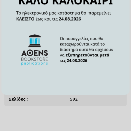
Χαρακτηριστικά
Περιγραφή
Συγγραφέας :
Μιχάλης Σάλλας
Εκδότης :
Athens Bookstore
Publications
Έτος έκδοσης :
2026
ISBN :
978-618-5730-05-5
Σελίδες :
592