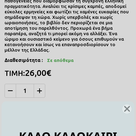
παθογένειες που διαµόρφωσαν τη σύγχρονη ελληνική
πραγµατικότητα. Αναλύει τις κρίσιµες καµπές, αποδοµεί
εύκολες ερµηνείες και φωτίζει τις χαµένες ευκαιρίες που
σηµάδεψαν τη χώρα. Χωρίς υπερβολές και χωρίς
ωραιοποιήσεις, το βιβλίο δεν περιορίζεται σε µια
αποτίµηση του παρελθόντος. Προχωρά ένα βήµα
παραπέρα, αναζητά τι µπορεί ακόµη να αλλάξει. Ένα
ώριµο και ουσιαστικό κείµενο για όσους επιθυµούν να
κατανοήσουν και ίσως να επαναπροσδιορίσουν το
µέλλον της Ελλάδας.
Διαθεσιμότητα :
Σε απόθεμα
26,00€
ΤΙΜΗ:
Ποσότητα
ΠΡΟΣΘΗΚΗ ΣΤΟ ΚΑΛΑΘΙ